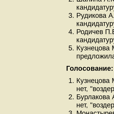
кандидатур
Рудикова А
кандидатур
Родичев П.
кандидатур
Кузнецова М
предложила
Голосование:
Кузнецова М
нет, "возде
Бурлакова А
нет, "возде
Монастырева