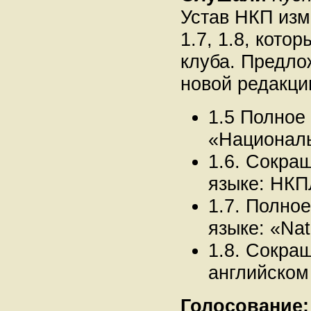
Устав НКП изме
1.7, 1.8, кот
клуба. Предлож
новой редакци
1.5 Полное
«Националь
1.6. Сокра
языке: НКП
1.7. Полно
языке: «Nat
1.8. Сокра
английском
Голосование: