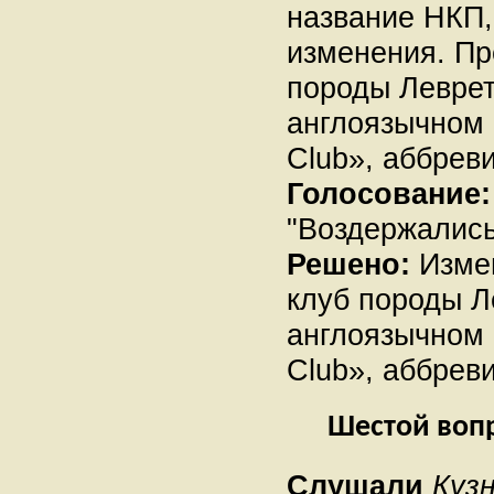
название НКП,
изменения. Пр
породы Леврет
англоязычном в
Club», аббрев
Голосование:
"Воздержались"
Решено:
Измен
клуб породы Л
англоязычном в
Club», аббрев
Шестой вопр
Слушали
Кузн