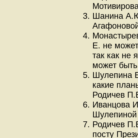
Мотивирова
Шанина А.Ю
Агафоновой
Монастырев
Е. не може
так как не
может быть
Шулепина Е
какие план
Родичев П.
Иванцова И
Шулепиной 
Родичев П.
посту През