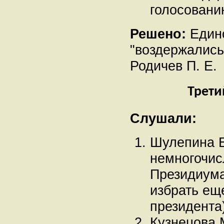
голосовани
Решено:
Единог
"воздержались
Родичев П. Е.
Трети
Слушали:
Шулепина Е
немногочис
Президиума
избрать ещ
президента)
Кузнецова 