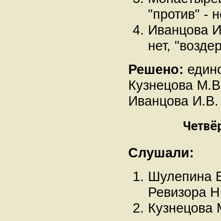
"против" - 
Иванцова И.
нет, "возде
Решено:
едино
Кузнецова М.В
Иванцова И.В.
Четвё
Слушали:
Шулепина Е
Ревизора Н
Кузнецова 