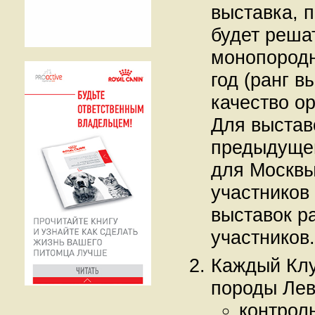
выставка, 
будет реша
монопородн
год (ранг в
качество ор
Для выстав
предыдущей
для Москвы
участников
выставок р
участников.
Каждый Клу
породы Лев
контрол